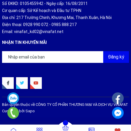
Số ĐKKD: 0105455942 - Ngày cấp: 16/08/2011
Cơ quan cấp: Sở Kế hoạch và Đầu tư TPHN
Địa chỉ: 217 Trường Chinh, Khương Mai, Thanh Xuân, Hà Nôi
Điện thoại:
0928 990 072
-
0985 888 217
Email:
vinafat_kd02@vinafat.net
NHẬN TIN KHUYẾN MÃI
Đăng ký
Bản quyền thuộc về
CÔNG TY CỔ PHẦN THƯƠNG MẠI VÀ DỊCH VỤ VINAFAT
Cung cấp bởi
Sapo