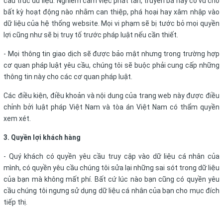
cấu trúc dữ liệu. Nghiêm cấm việc phát tán, truyền bá hay cổ vũ cho
bất kỳ hoạt động nào nhằm can thiệp, phá hoại hay xâm nhập vào
dữ liệu của hệ thống website. Mọi vi phạm sẽ bị tước bỏ mọi quyền
lợi cũng như sẽ bị truy tố trước pháp luật nếu cần thiết.
- Mọi thông tin giao dịch sẽ được bảo mật nhưng trong trường hợp
cơ quan pháp luật yêu cầu, chúng tôi sẽ buộc phải cung cấp những
thông tin này cho các cơ quan pháp luật.
Các điều kiện, điều khoản và nội dung của trang web này được điều
chỉnh bởi luật pháp Việt Nam và tòa án Việt Nam có thẩm quyền
xem xét.
3. Quyền lợi khách hàng
- Quý khách có quyền yêu cầu truy cập vào dữ liệu cá nhân của
mình, có quyền yêu cầu chúng tôi sửa lại những sai sót trong dữ liệu
của bạn mà không mất phí. Bất cứ lúc nào bạn cũng có quyền yêu
cầu chúng tôi ngưng sử dụng dữ liệu cá nhân của bạn cho mục đích
tiếp thị.