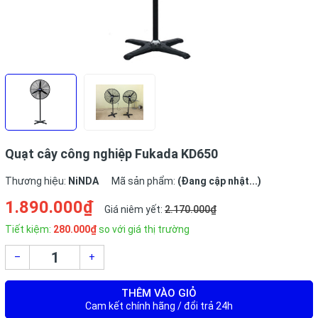
Quạt cây công nghiệp Fukada KD650
Thương hiệu:
NiNDA
Mã sản phẩm:
(Đang cập nhật...)
1.890.000₫
Giá niêm yết:
2.170.000₫
Tiết kiệm:
280.000₫
so với giá thị trường
–
+
THÊM VÀO GIỎ
Cam kết chính hãng / đổi trả 24h