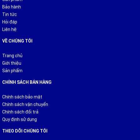
Bảo hành
Tin tức
Sải cánh (mm)
500
600
650
Hỏi đáp
Liên hệ
Công suất(W)
160
230
250
VỀ CHÚNG TÔI
Lưu lượng gió(m3/phút)
150
195
205
Trang chủ
Giới thiệu
Điện áp
220V;5Hz
Sản phẩm
CHÍNH SÁCH BÁN HÀNG
Địa chỉ tư vấn hỗ trợ và mua hàng uy tín:
Địa chỉ:
217 Trường Chinh, Thanh Xuân, Hà Nội
Chính sách bảo mật
Chính sách vận chuyển
Thông tin liên hệ:
0985.888.217- 0987.217.002
Chính sách đổi trả
Quy định sử dụng
THEO DÕI CHÚNG TÔI