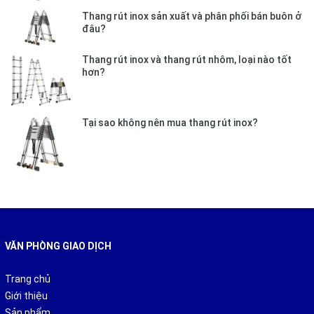
Thang rút inox sản xuất và phân phối bán buôn ở
đâu?
Thang rút inox và thang rút nhôm, loại nào tốt
hơn?
Tại sao không nên mua thang rút inox?
Với 3 tốc độ gió khác nhau, có túp năng quay đều để bạn có
thể dễ dàng điều chỉnh sao cho phù hợp với nhu cầu sử dụng.
Quạt công nghiệp Fukada KD650 hoạt động với công suất
250W. lưu lượng gió là 205m3/ phút giúp mang lại luồng gió mát
VĂN PHÒNG GIAO DỊCH
tối ưu xua tan cái oi nóng của mùa hè.
Thông số kỹ thuật các mã quạt cây Fukada
Trang chủ
Giới thiệu
Loại quạt
KD500
KD600
KD650
Sản phẩm