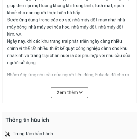
giúp đem lại một luồng không khí trong lành, tươi mát, sạch
khoẻ cho con người thực hiện hô hấp.
Được ứng dụng trong các cơ sở, nhà máy dệt may như: nhà
máy bông, nhà máy sợi hóa học, nhà máy dệt, nhà máy dệt
kim, v.v…
Ngày nay, khi các khu trang trại phát triển ngày càng nhiều
chính vì thế rất nhiều thiết kế quạt công nghiệp dành cho khu
nhà kinh và trang trại chăn nuôi ra đời phù hợp với nhu cầu của
người sử dụng
Nhằm đáp ứng nhu cầu của người tiêu dùng, Fukada đã cho ra
đời dòng quạt cây công nghiệp với thiết kế phù hợp, chất lượng
vượt trội cùng giá cả phải chăng
Xem thêm
Đặc điểm nổi bật của quạt cây công nghiệp Fukada KD650
Thông tin hữu ích
Quạt cây Fukada KD650 sở hữu kiểu dáng khá gọn, với các
chiều cân đối. Chân đế của quạt được thiết kế chắc chắn
Trung tâm bảo hành
mang tới sự an toàn trong quá trình sử dụng, đồng thời nó