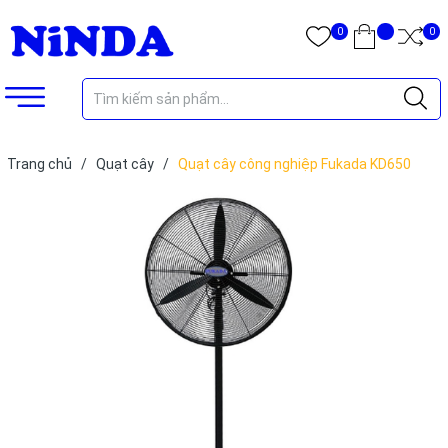
0
0
Trang chủ
/
Quạt cây
/
Quạt cây công nghiệp Fukada KD650