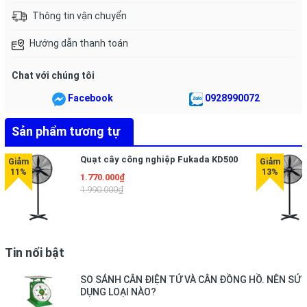
cũng giúp việc di chuyển quạt được dễ dàng hơn.
Thông tin vận chuyển
Quạt dễ dàng tháo lắp với cánh quạt được làm từ chất liệu
Hướng dẫn thanh toán
nhựa cao cấp để cho bạn thuận tiện hơn mỗi khi vệ sinh lau
chùi.
Chat với chúng tôi
Facebook
0928990072
Sản phẩm tương tự
Quạt cây công nghiệp Fukada KD500
1.770.000₫
1.990.000₫
Tin nổi bật
SO SÁNH CÂN ĐIỆN TỬ VÀ CÂN ĐỒNG HỒ. NÊN SỬ
DỤNG LOẠI NÀO?