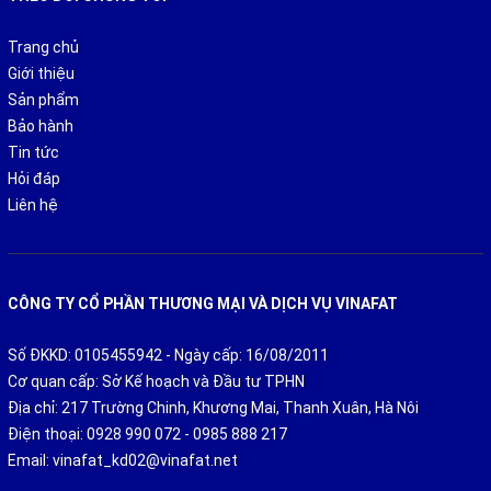
NiNDA còn được gia cố thêm 2 miếng nhựa màu đỏ
Trang chủ
được gắn ở thang ngang nhằm bảo vệ thang mỗi khi
Giới thiệu
dùng có tải trọng lớn giúp thang vẫn giữu tốt tải trọng
Sản phẩm
và giữ thăng bằng cực tốt.
Bảo hành
Tin tức
Hỏi đáp
Liên hệ
CÔNG TY CỔ PHẦN THƯƠNG MẠI VÀ DỊCH VỤ VINAFAT
Số ĐKKD: 0105455942 - Ngày cấp: 16/08/2011
Cơ quan cấp: Sở Kế hoạch và Đầu tư TPHN
Địa chỉ: 217 Trường Chinh, Khương Mai, Thanh Xuân, Hà Nôi
Điện thoại:
0928 990 072
-
0985 888 217
Email:
vinafat_kd02@vinafat.net