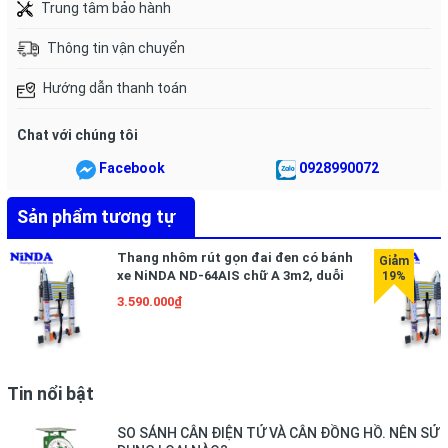
Trung tâm bảo hành
- Số bậc: 2x7 bậc
Thông tin vận chuyển
- Khoảng cách giữa các bậc : 300mm
Hướng dẫn thanh toán
- Chất liệu: Nhôm
Chat với chúng tôi
Facebook
0928990072
- Tải trọng 150kg
Sản phẩm tương tự
Bảo hành 12 tháng
Thang nhôm rút gọn đai đen có bánh
xe NiNDA ND-64AIS chữ A 3m2, duỗi
6m4
3.590.000₫
Tin nổi bật
SO SÁNH CÂN ĐIỆN TỬ VÀ CÂN ĐỒNG HỒ. NÊN SỬ