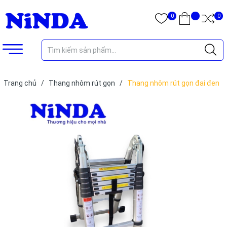
0
0
Trang chủ
/
Thang nhôm rút gọn
/
Thang nhôm rút gọn đai đen
có bánh xe NiNDA ND-44AIS chữ A 2m2, duỗi 4m4