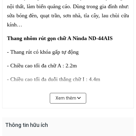
nội thất, làm biển quảng cáo. Dùng trong gia đình như:
sửa bóng đèn, quạt trần, sơn nhà, tỉa cây, lau chùi cửa
kính…
Thang nhôm rút gọn chữ A Ninda ND-44AIS
- Thang rút có khóa gấp tự động
- Chiều cao tối đa chữ A : 2.2m
- Chiều cao tối đa duỗi thẳng chữ I : 4.4m
- Chiều rộng chân thang: 0.48m
Xem thêm
- Chiều dài rút gọn 0.92m
- Trọng lượng sản phẩm : 16 kg
Thông tin hữu ích
- Trọng lượng cả bao bì : 17 kg