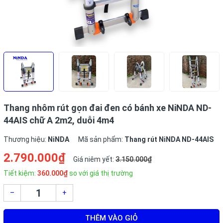
Thang nhôm rút gọn đai đen có bánh xe NiNDA ND-
44AIS chữ A 2m2, duỗi 4m4
Thương hiệu:
NiNDA
Mã sản phẩm:
Thang rút NiNDA ND-44AIS
2.790.000₫
Giá niêm yết:
3.150.000₫
Tiết kiệm:
360.000₫
so với giá thị trường
–
+
THÊM VÀO GIỎ