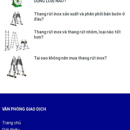
DỤNG LOẠI NÀO?
Thang rút inox sản xuất và phân phối bán buôn ở
đâu?
Thang rút inox và thang rút nhôm, loại nào tốt
hơn?
Tại sao không nên mua thang rút inox?
Thang nhôm NINDA rút đôi ND44AIS được nhập
VĂN PHÒNG GIAO DỊCH
khẩu 100% từ nước ngoài, và được sản xuất trên công
Trang chủ
nghệ dây chuyền hiện đại của Nhật. Sản phẩm luôn đạt
Giới thiệu