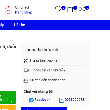
Xin chào!
0
0
Đăng nhập
đáp
Liên hệ
m5, duỗi
Thông tin hữu ích
Trung tâm bảo hành
Thông tin vận chuyển
Hướng dẫn thanh toán
Chat với chúng tôi
Y
h chóng
Facebook
0928990072