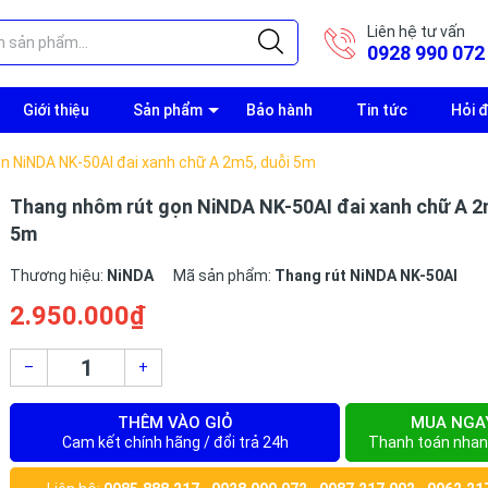
Liên hệ tư vấn
0928 990 072
Giới thiệu
Sản phẩm
Bảo hành
Tin tức
Hỏi 
n NiNDA NK-50AI đai xanh chữ A 2m5, duỗi 5m
Thang nhôm rút gọn NiNDA NK-50AI đai xanh chữ A 2
5m
Thương hiệu:
NiNDA
Mã sản phẩm:
Thang rút NiNDA NK-50AI
2.950.000₫
–
+
THÊM VÀO GIỎ
MUA NGA
Cam kết chính hãng / đổi trả 24h
Thanh toán nhan