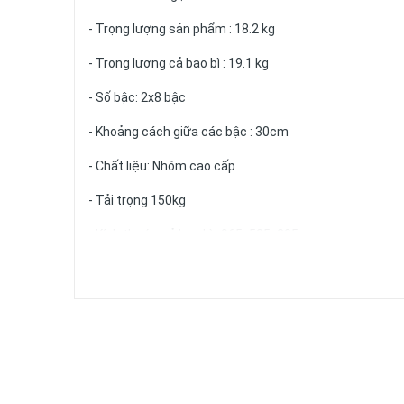
- Trọng lượng sản phẩm : 18.2 kg
- Trọng lượng cả bao bì : 19.1 kg
- Số bậc: 2x8 bậc
- Khoảng cách giữa các bậc : 30cm
- Chất liệu: Nhôm cao cấp
- Tải trọng 150kg
- Kích thước cả bao bì : 965x525x205mm
- Tiêu chuẩn châu âu EN131, EN14183, CE.
Bảo hành 12 tháng