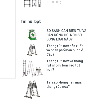
2.150.000₫
Tin nổi bật
SO SÁNH CÂN ĐIỆN TỬ VÀ
CÂN ĐỒNG HỒ. NÊN SỬ
DỤNG LOẠI NÀO?
Thang rút inox sản xuất
và phân phối bán buôn ở
đâu?
Thang rút inox và thang
rút nhôm, loại nào tốt
hơn?
Tại sao không nên mua
thang rút inox?