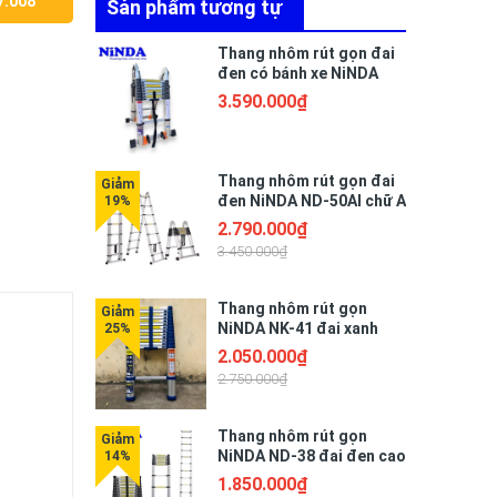
7.008
Sản phẩm tương tự
Thang nhôm rút gọn đai
đen có bánh xe NiNDA
ND-64AIS chữ A 3m2,
3.590.000₫
duỗi 6m4
Thang nhôm rút gọn đai
đen NiNDA ND-50AI chữ A
2m5, duỗi 5m
2.790.000₫
3.450.000₫
Thang nhôm rút gọn
NiNDA NK-41 đai xanh
cao 4m1
2.050.000₫
2.750.000₫
Thang nhôm rút gọn
NiNDA ND-38 đai đen cao
3m8
1.850.000₫