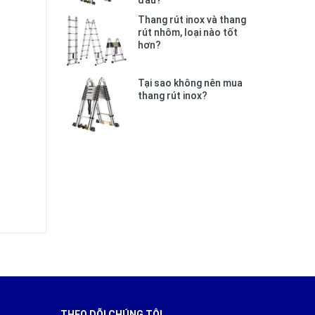
đâu?
Thang rút inox và thang
rút nhôm, loại nào tốt
hơn?
Tại sao không nên mua
thang rút inox?
địa hình
THEO DÕI CHÚNG TÔI