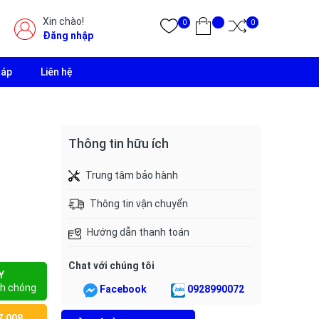
Xin chào!
0
0
Đăng nhập
đáp
Liên hệ
Thông tin hữu ích
Trung tâm bảo hành
Thông tin vận chuyển
Hướng dẫn thanh toán
Chat với chúng tôi
Y
h chóng
Facebook
0928990072
7.008