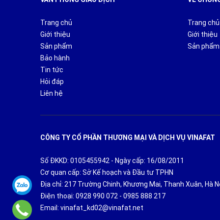
mấp mô, không bằng phẳng nhờ sử dụng bánh xe cao su
mà không phải mất quá nhiều sức.
Trang chủ
Trang chủ
Giới thiệu
Giới thiệu
Sản phẩm
Sản phẩm
Bảo hành
Tin tức
Hỏi đáp
Liên hệ
CÔNG TY CỔ PHẦN THƯƠNG MẠI VÀ DỊCH VỤ VINAFAT
Số ĐKKD: 0105455942 - Ngày cấp: 16/08/2011
Cơ quan cấp: Sở Kế hoạch và Đầu tư TPHN
Địa chỉ: 217 Trường Chinh, Khương Mai, Thanh Xuân, Hà N
Điện thoại:
0928 990 072
-
0985 888 217
Email:
vinafat_kd02@vinafat.net