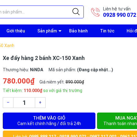
Liên hệ tư vấn
0928 990 072
Giới thiệu
Sản phẩm
Bảo hành
Tin tức
Hỏi 
50 Xanh
Xe đẩy hàng 2 bánh XC-150 Xanh
Thương hiệu:
NiNDA
Mã sản phẩm:
(Đang cập nhật...)
780.000₫
Giá niêm yết:
890.000₫
Tiết kiệm:
110.000₫
so với giá thị trường
–
+
THÊM VÀO GIỎ
MUA NGA
Cam kết chính hãng / đổi trả 24h
Thanh toán nhan
Liên hệ:
0985.888.217
-
0928.990.072
-
0987.217.002
-
0962.21