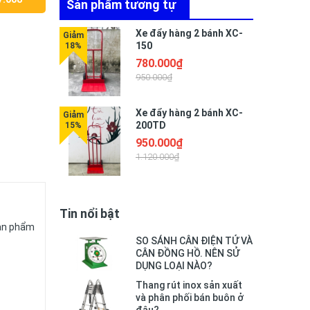
Sản phẩm tương tự
Xe đẩy hàng 2 bánh XC-
150
780.000₫
950.000₫
Xe đẩy hàng 2 bánh XC-
200TD
950.000₫
1.120.000₫
Tin nổi bật
sản phẩm
SO SÁNH CÂN ĐIỆN TỬ VÀ
CÂN ĐỒNG HỒ. NÊN SỬ
DỤNG LOẠI NÀO?
Thang rút inox sản xuất
và phân phối bán buôn ở